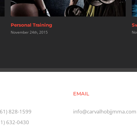
Swimming Pool
St
November 24th, 2015
No
E
EMAIL
561) 828-1599
info@carvalhobjjmma.com
61) 632-0430