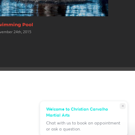
rength & Conditioning
Perform
vember 24th, 2015
November 2
close
Welcome to Christian Carvalho
Martial Arts
Chat with us to book an appointment
or ask a question.