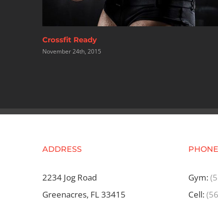
Personal Training
November 24th, 2015
ADDRESS
PHON
2234 Jog Road
Gym:
(
Greenacres, FL 33415
Cell:
(5