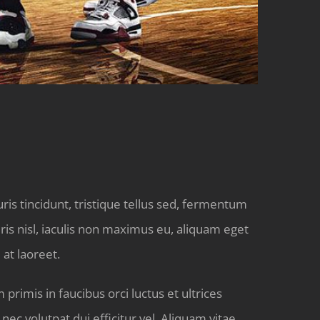
is tincidunt, tristique tellus sed, fermentum
uris nisl, iaculis non maximus eu, aliquam eget
at laoreet.
primis in faucibus orci luctus et ultrices
nec volutpat dui efficitur vel. Aliquam vitae