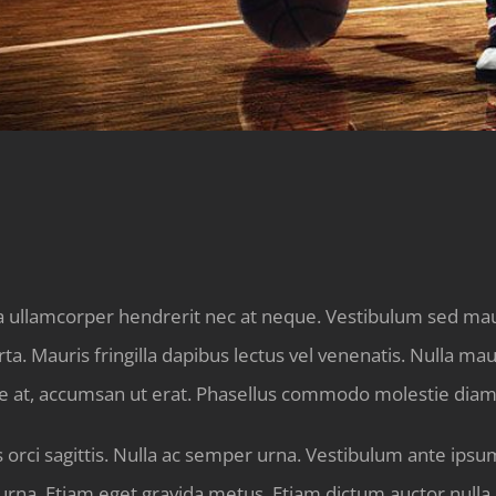
la ullamcorper hendrerit nec at neque. Vestibulum sed maur
ta. Mauris fringilla dapibus lectus vel venenatis. Nulla ma
e at, accumsan ut erat. Phasellus commodo molestie diam 
s orci sagittis. Nulla ac semper urna. Vestibulum ante ipsum 
urna. Etiam eget gravida metus. Etiam dictum auctor nulla, 