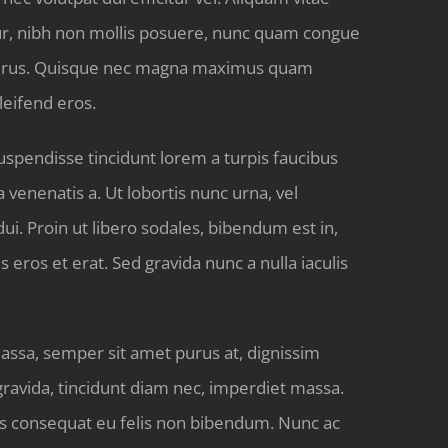
icitur, nibh non mollis posuere, nunc quam congue
lla purus. Quisque nec magna maximus quam
leifend eros.
uspendisse tincidunt lorem a turpis faucibus
 venenatis a. Ut lobortis nunc urna, vel
dui. Proin ut libero sodales, bibendum est in,
eros et erat. Sed gravida nunc a nulla iaculis
assa, semper sit amet purus at, dignissim
 gravida, tincidunt diam nec, imperdiet massa.
amus consequat eu felis non bibendum. Nunc ac