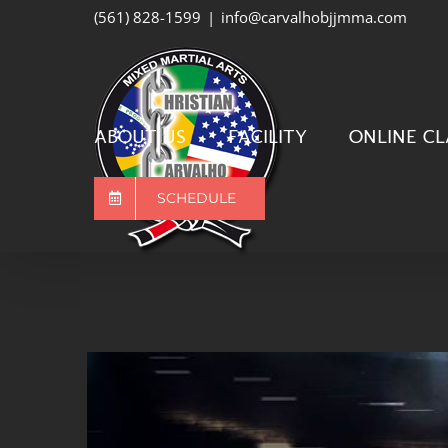
Skip
(561) 828-1599
|
info@carvalhobjjmma.com
to
content
ABOUT US
FACILITY
ONLINE CL
SCHEDULE
View
Larger
Image