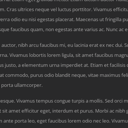
orem. Cras ultrices neque vel luctus porttitor. Vivamus eff
c viverra odio eu nisi egestas placerat. Maecenas ut fringi
sque faucibus quam, non egestas ante varius ac. Nunc ac e
tor, nibh arcu faucibus mi, eu lacinia erat ex nec dui. S
urna. Vivamus lobortis lorem ligula, sit amet faucibus magna
us justo, a elementum urna imperdiet at. Etiam et facilisis 
at commodo, purus odio blandit neque, vitae maximus felis 
a porta ullamcorper.
tesque. Vivamus tempus congue turpis a mollis. Sed orci m
nt sit amet efficitur eget, interdum et purus. Morbi ac nibh
enim ante porta leo, eget faucibus lorem odio nec leo. Viv