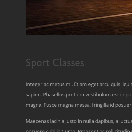
Sport Classes
Integer ac metus mi. Etiam eget arcu quis ligu
sapien. Phasellus pretium vestibulum est in por
magna. Fusce magna massa, fringilla id posuer
Maecenas lacinia justo in nulla dapibus, a luctu
posuere cubilia Curae; Praesent ac sollicitudin 